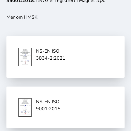
45001:2018
. NWG er registrert i
Magnet JQS
.
Mer om HMSK
NS-EN ISO
3834-2:2021
NS-EN ISO
9001:2015