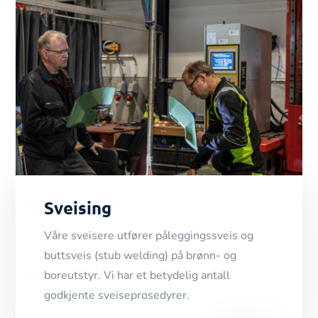
Sveising
Våre sveisere utfører påleggingssveis og
buttsveis (stub welding) på brønn- og
boreutstyr. Vi har et betydelig antall
godkjente sveiseprosedyrer.