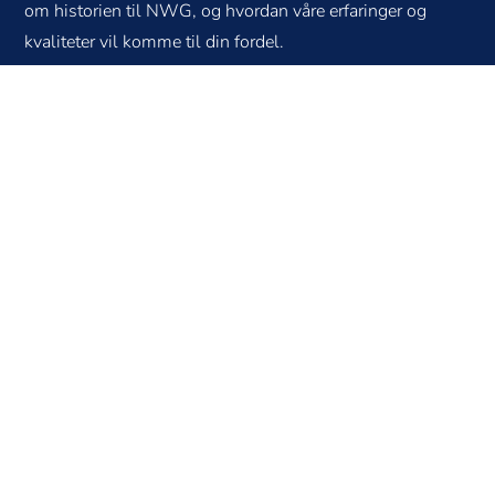
om historien til NWG, og hvordan våre erfaringer og
kvaliteter vil komme til din fordel.
Hovedleveransen har i disse årene vært rettet mot olje-
og gassnæringen, men vår kompetanse og erfaring gjør
oss i stand til å levere også til annen industri.
E
North Well Gefro er blant landets
ledende mekaniske verksteder
innen produksjon og vedlikehold
av mekanisk utstyr.
E
Helse, miljø, sikkerhet og kvalitet