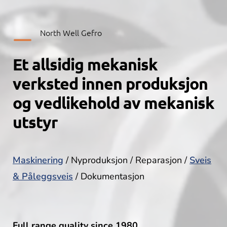
K
North Well Gefro
Et allsidig mekanisk
verksted innen produksjon
og vedlikehold av mekanisk
utstyr
Maskinering
/ Nyproduksjon / Reparasjon /
Sveis
& Påleggsveis
/ Dokumentasjon
Full range quality since 1980