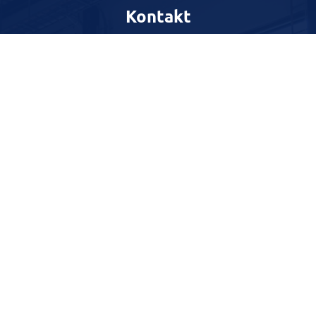
Kontakt
Harestadveien 77
4072 Randaberg
Telefon
:
51 71 88 00
E-post
:
firmapost@nwg.no
Hurtiglinker
Hjem
Våre tjenester
Om oss
Kontakt