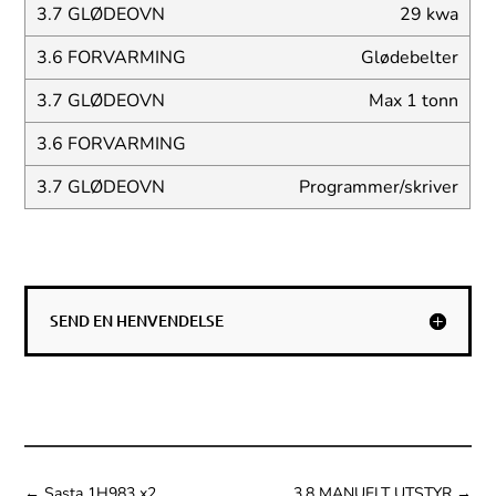
29 kwa
Glødebelter
Max 1 tonn
Programmer/skriver
SEND EN HENVENDELSE
←
Sasta 1H983 x2
3.8 MANUELT UTSTYR
→