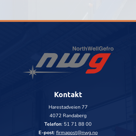
Kontakt
Harestadveien 77
4072 Randaberg
Telefon
:
51 71 88 00
E-post
:
firmapost@nwg.no