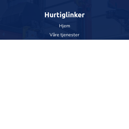
Hurtiglinker
Hjem
Våre tjenester
Om oss
Kontakt
Våre tjenester
Maskinpark
Logistikk
Sveising
Maskinering